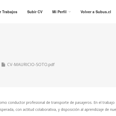
r Trabajos
Subir CV
Mi Perfil
Volver a Subus.cl
CV-MAURICIO-SOTO.pdf
como conductor profesional de transporte de pasajeros. En el trabaj
sperada, con actitud colaborativa, y disposición al aprendizaje de n