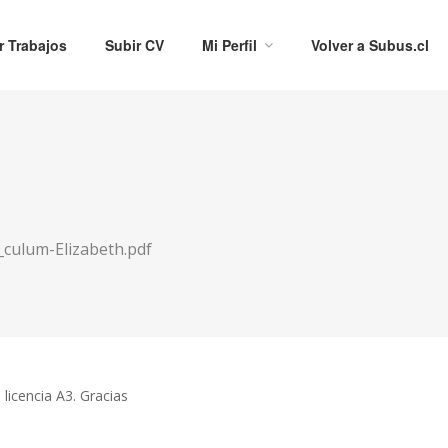
r Trabajos
Subir CV
Mi Perfil
Volver a Subus.cl
culum-Elizabeth.pdf
licencia A3. Gracias