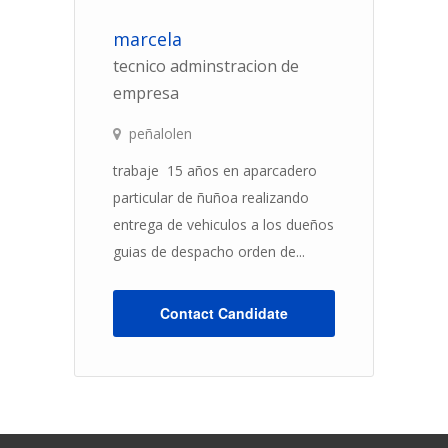
marcela
S
tecnico adminstracion de
E
empresa
m
peñalolen
trabaje 15 años en aparcadero
so
particular de ñuñoa realizando
ma
entrega de vehiculos a los dueños
(c
guias de despacho orden de...
po
ár
Contact Candidate